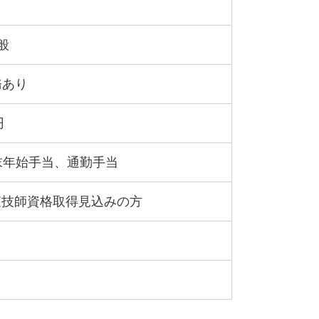
般
務あり
円
末年始手当、通勤手当
査技師資格取得見込みの方
）