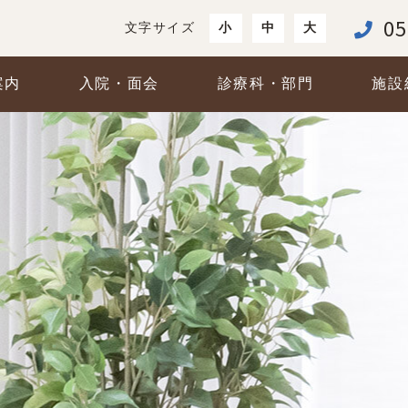
05
文字サイズ
小
中
大
案内
入院・面会
診療科・部門
施設